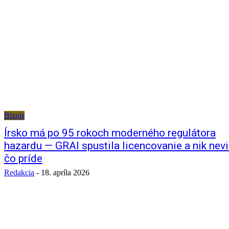
Biznis
Írsko má po 95 rokoch moderného regulátora
hazardu — GRAI spustila licencovanie a nik nevi
čo príde
Redakcia
-
18. apríla 2026