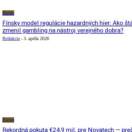
Biznis
Fínsky model regulácie hazardných hier: Ako št
zmenil gambling na nástroj verejného dobra?
Redakcia
-
3. apríla 2026
Biznis
Rekordná pokuta €24,9 mil. pre Novatech — pre