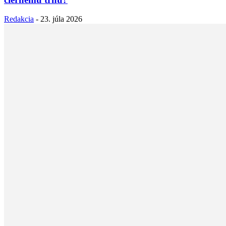
Redakcia
-
23. júla 2026