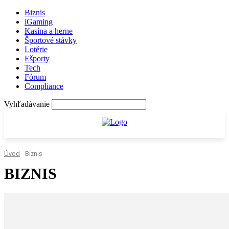
Biznis
iGaming
Kasína a herne
Športové stávky
Lotérie
Ešporty
Tech
Fórum
Compliance
Vyhľadávanie
Úvod
Biznis
BIZNIS