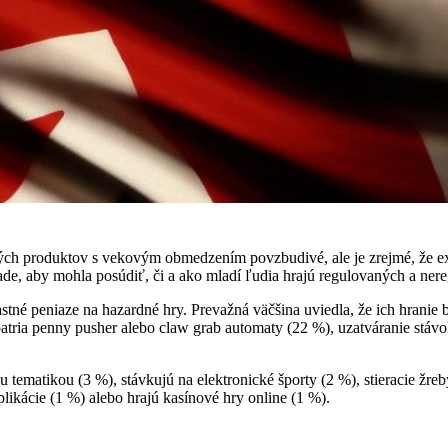
ých produktov s vekovým obmedzením povzbudivé, ale je zrejmé, že exi
lade, aby mohla posúdiť, či a ako mladí ľudia hrajú regulovaných a nere
astné peniaze na hazardné hry. Prevažná väčšina uviedla, že ich hran
atria penny pusher alebo claw grab automaty (22 %), uzatváranie stávok
tematikou (3 %), stávkujú na elektronické športy (2 %), stieracie žreby
likácie (1 %) alebo hrajú kasínové hry online (1 %).