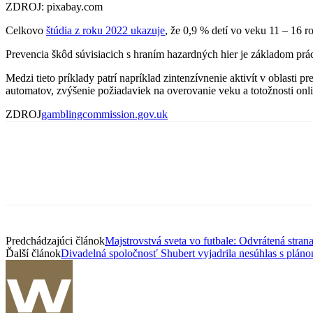
ZDROJ: pixabay.com
Celkovo
štúdia z roku 2022 ukazuje
, že 0,9 % detí vo veku 11 – 16 r
Prevencia škôd súvisiacich s hraním hazardných hier je základom prác
Medzi tieto príklady patrí napríklad zintenzívnenie aktivít v oblasti
automatov, zvýšenie požiadaviek na overovanie veku a totožnosti onli
ZDROJ
gamblingcommission.gov.uk
Predchádzajúci článok
Majstrovstvá sveta vo futbale: Odvrátená str
Ďalší článok
Divadelná spoločnosť Shubert vyjadrila nesúhlas s plán