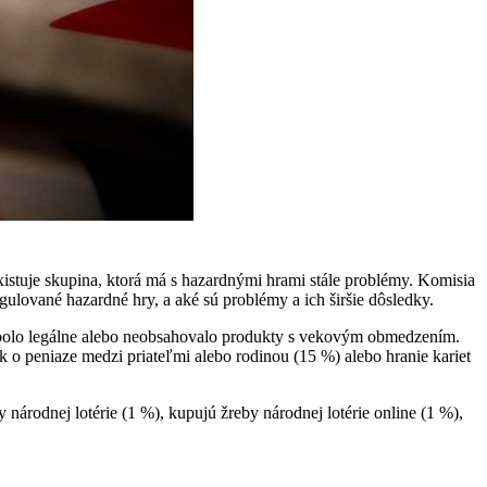
stuje skupina, ktorá má s hazardnými hrami stále problémy. Komisia
gulované hazardné hry, a aké sú problémy a ich širšie dôsledky.
ie bolo legálne alebo neobsahovalo produkty s vekovým obmedzením.
 o peniaze medzi priateľmi alebo rodinou (15 %) alebo hranie kariet
 národnej lotérie (1 %), kupujú žreby národnej lotérie online (1 %),