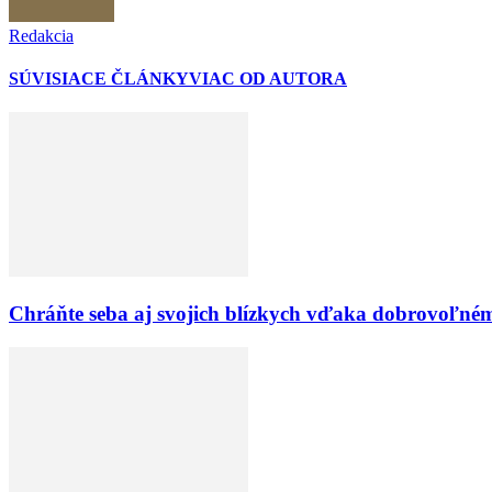
Redakcia
SÚVISIACE ČLÁNKY
VIAC OD AUTORA
Chráňte seba aj svojich blízkych vďaka dobrovoľné