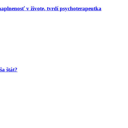
naplnenosť v živote, tvrdí psychoterapeutka
ša štát?