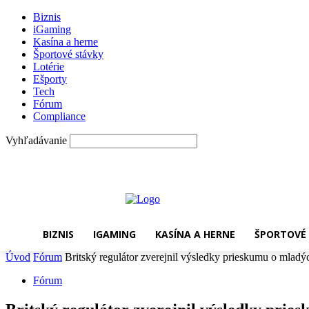
Biznis
iGaming
Kasína a herne
Športové stávky
Lotérie
Ešporty
Tech
Fórum
Compliance
Vyhľadávanie
piatok, 7 augusta, 2026
BIZNIS
IGAMING
KASÍNA A HERNE
ŠPORTOVÉ
Úvod
Fórum
Britský regulátor zverejnil výsledky prieskumu o mlad
Fórum