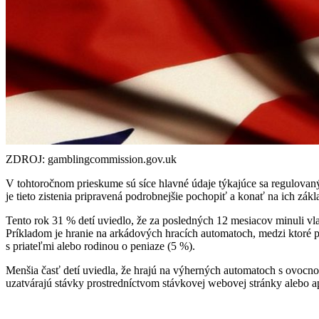
ZDROJ: gamblingcommission.gov.uk
V tohtoročnom prieskume sú síce hlavné údaje týkajúce sa regulovan
je tieto zistenia pripravená podrobnejšie pochopiť a konať na ich zák
Tento rok 31 % detí uviedlo, že za posledných 12 mesiacov minuli vl
Príkladom je hranie na arkádových hracích automatoch, medzi ktoré p
s priateľmi alebo rodinou o peniaze (5 %).
Menšia časť detí uviedla, že hrajú na výherných automatoch s ovocnou 
uzatvárajú stávky prostredníctvom stávkovej webovej stránky alebo ap