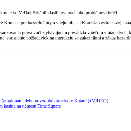
okov je vo Veľkej Británii klasifikovaných ako problémoví hráči.
e Komisie pre hazardné hry a v tejto oblasti Komisia zvyšuje svoju sn
 presadzovania práva voči zlyhávajúcim prevádzkovateľom vrátane tých, k
ne, sprísnenie požiadaviek na interakciu so zákazníkmi a zákaz hazardn
ana šampionátu alebo novodobé otroctvo v Katare (+VIDEO)
om kasína na námestí Time Square