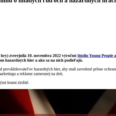
eskumu o mladých ľuďoch a hazardných hrác
hry) zverejnila 10. novembra 2022 výročnú
štúdiu Young People
om hazardných hier a ako sa na nich podieľajú.
 prevádzkovateľov hazardných hier, aby mali zavedené prísne ochrann
arketingu a reklame zameranej na deti.
ými hrami zložité.