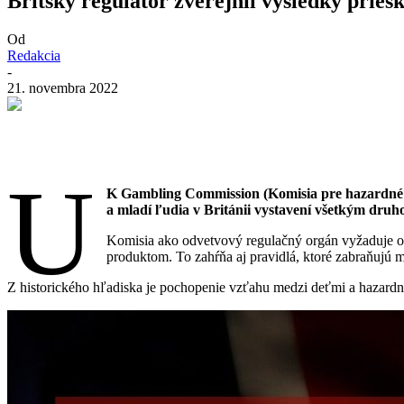
Britský regulátor zverejnil výsledky pri
Od
Redakcia
-
21. novembra 2022
U
K Gambling Commission (Komisia pre hazardné 
a mladí ľudia v Británii vystavení všetkým druh
Komisia ako odvetvový regulačný orgán vyžaduje od
produktom. To zahŕňa aj pravidlá, ktoré zabraňujú m
Z historického hľadiska je pochopenie vzťahu medzi deťmi a hazardn