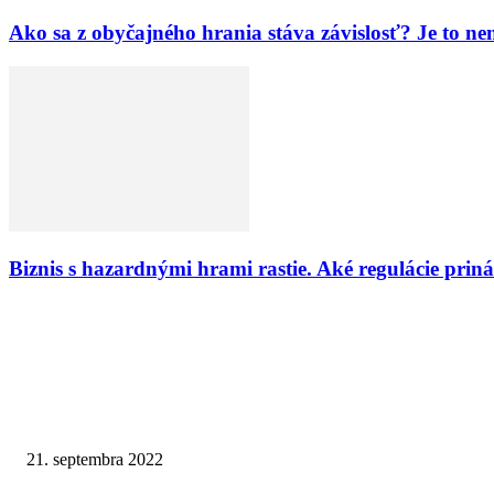
Ako sa z obyčajného hrania stáva závislosť? Je to ne
Biznis s hazardnými hrami rastie. Aké regulácie priná
VÝBER REDAKCIE
Sin City: Sexuálna pracovníčka ponúka zľavu hráčom Las Vegas Raiders
21. septembra 2022