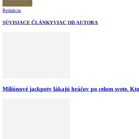
Redakcia
SÚVISIACE ČLÁNKY
VIAC OD AUTORA
Miliónové jackpoty lákajú hráčov po celom svete. Kto