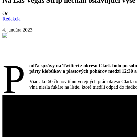
Na Las Vegas Strip nechali oslavujúci vyše
Od
Redakcia
-
4. januára 2023
P
odľa správy na Twitteri z okresu Clark bolo po sob
párty klobúkov a plastových pohárov medzi 12:30 a
Viac ako 60 členov tímu verejných prác okresu Clark o
vlna niesla fukáre na lístie, ktoré triedili odpad do ri