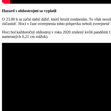
Hazard s ohňostrojmi sa vyplatil
O 23.00 h sa začal slabý dážď, ktorý hrozil zosilnením. To však neoslab
zúčastniť. Hoci v čase uverejnenia tohto príspevku neboli zverejnené 
Hoci bol každoročný ohňostroj v roku 2020 zrušený kvôli pandémii C
nameraných 0,21 cm zrážok).