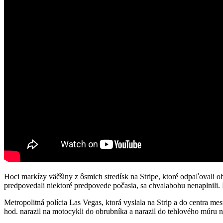
Hoci markízy väčšiny z ôsmich stredísk na Stripe, ktoré odpaľovali oh
predpovedali niektoré predpovede počasia, sa chvalabohu nenaplnili
Metropolitná polícia Las Vegas, ktorá vyslala na Strip a do centra m
hod. narazil na motocykli do obrubníka a narazil do tehlového múru