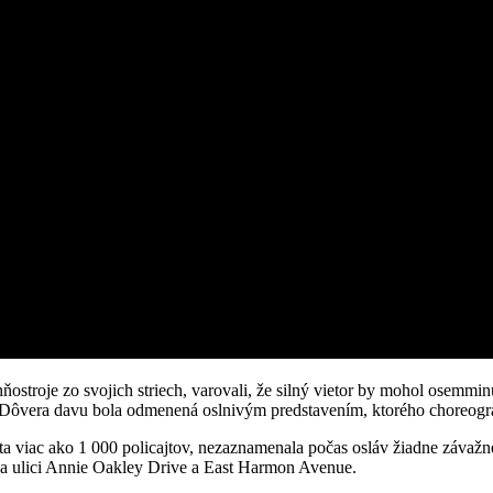
ňostroje zo svojich striech, varovali, že silný vietor by mohol osemmin
. Dôvera davu bola odmenená oslnivým predstavením, ktorého choreograf
esta viac ako 1 000 policajtov, nezaznamenala počas osláv žiadne závaž
 na ulici Annie Oakley Drive a East Harmon Avenue.