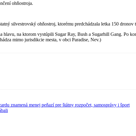
nčení ohňostroja.
atný silvestrovský ohňostroj, ktorému predchádzala letka 150 dronov t
 na hlavu, na ktorom vystúpili Sugar Ray, Bush a Sugarhill Gang. Po 
hádza mimo jurisdikcie mesta, v obci Paradise, Nev.)
rdu znamená menej peňazí pre štátny rozpočet, samosprávy i šport
ábali