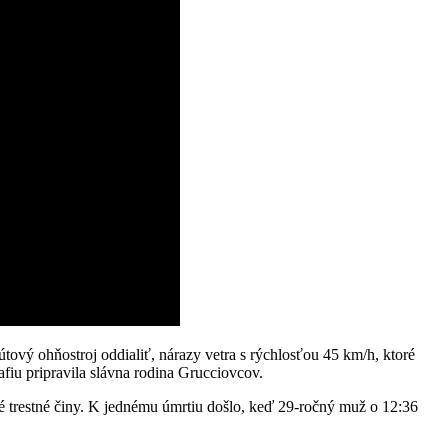
útový ohňostroj oddialiť, nárazy vetra s rýchlosťou 45 km/h, ktoré
iu pripravila slávna rodina Grucciovcov.
né trestné činy. K jednému úmrtiu došlo, keď 29-ročný muž o 12:36