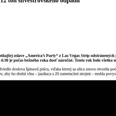
 12 ton silvestrovského odpadu
otňajšej oslave „America’s Party“ z Las Vegas Strip odstránených 
 4:30 je počas bežného roka dosť náročné. Tento rok bolo všetko 
dviedlo doslova špinavú prácu, vďaka ktorej sa ulica znovu otvorila p
adkov, aby ho druhá vlna – jazdiaca s 20 zametacími strojmi – mohla povy