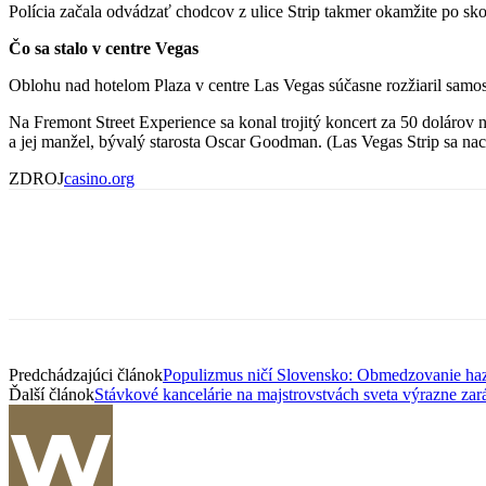
Polícia začala odvádzať chodcov z ulice Strip takmer okamžite po sko
Čo sa stalo v centre Vegas
Oblohu nad hotelom Plaza v centre Las Vegas súčasne rozžiaril samost
Na Fremont Street Experience sa konal trojitý koncert za 50 dolárov
a jej manžel, bývalý starosta Oscar Goodman. (Las Vegas Strip sa nac
ZDROJ
casino.org
Predchádzajúci článok
Populizmus ničí Slovensko: Obmedzovanie haza
Ďalší článok
Stávkové kancelárie na majstrovstvách sveta výrazne zar