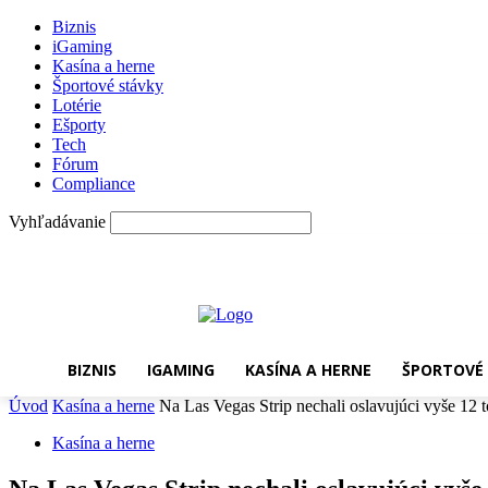
Biznis
iGaming
Kasína a herne
Športové stávky
Lotérie
Ešporty
Tech
Fórum
Compliance
Vyhľadávanie
štvrtok, 6 augusta, 2026
BIZNIS
IGAMING
KASÍNA A HERNE
ŠPORTOVÉ
Úvod
Kasína a herne
Na Las Vegas Strip nechali oslavujúci vyše 12 
Kasína a herne