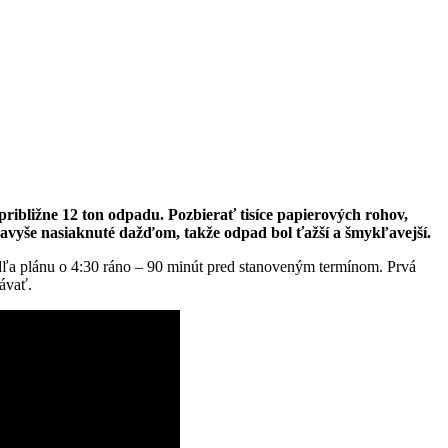
približne 12 ton odpadu. Pozbierať tisíce papierových rohov,
navyše nasiaknuté dažďom, takže odpad bol ťažší a šmykľavejší.
odľa plánu o 4:30 ráno – 90 minút pred stanoveným termínom. Prvá
sávať.