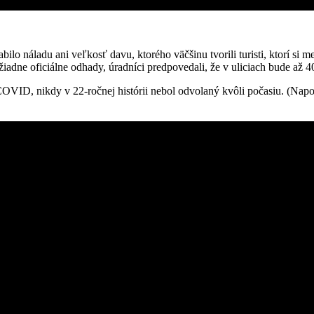
ilo náladu ani veľkosť davu, ktorého väčšinu tvorili turisti, ktorí si me
žiadne oficiálne odhady, úradníci predpovedali, že v uliciach bude až 
OVID, nikdy v 22-ročnej histórii nebol odvolaný kvôli počasiu. (Napos