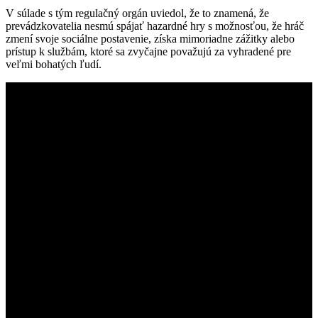
V súlade s tým regulačný orgán uviedol, že to znamená, že
prevádzkovatelia nesmú spájať hazardné hry s možnosťou, že hráč
zmení svoje sociálne postavenie, získa mimoriadne zážitky alebo
prístup k službám, ktoré sa zvyčajne považujú za vyhradené pre
veľmi bohatých ľudí.