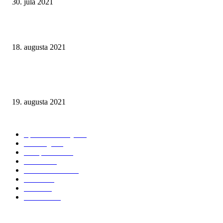
30. júla 2021
Online hazardné hry v Nemecku: Pravidlá pre internetové kasína 2021
18. augusta 2021
Muži, ktorí predávajú futbal. Dokument televízie Al Jazeera ukazuje toxic
pozadie investícií do anglických futbalových klubov
19. augusta 2021
NAJČÍTANEJŠIE KATEGÓRIE
Športové stávky
167
iGaming
127
Compliance
116
Fórum
100
Kasína a herne
98
Lotérie
81
Biznis
67
KAUZY
54