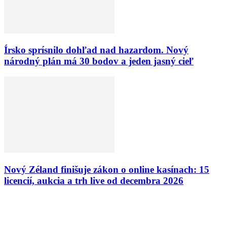
Írsko sprísnilo dohľad nad hazardom. Nový
národný plán má 30 bodov a jeden jasný cieľ
Nový Zéland finišuje zákon o online kasínach: 15
licencií, aukcia a trh live od decembra 2026
VÝBER REDAKCIE