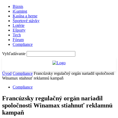
Biznis
iGaming
Kasína a herne
Športové stávky
Lotérie
Ešporty
Tech
Fórum
Compliance
Vyhľadávanie
Úvod
Compliance
Francúzsky regulačný orgán nariadil spoločnosti
Winamax stiahnuť reklamnú kampaň
Compliance
Francúzsky regulačný orgán nariadil
spoločnosti Winamax stiahnuť reklamnú
kampaň