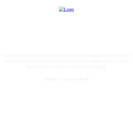
LIFE IS A GAME...
Zaujíma Ťa svet hazardných hier, technológií a online zábavy? Magazín Winsider Ti prináša
aktuálne informácie z kasínového, lotériového a stávkového biznisu, novinky zo sveta
herného priemyslu, ešportov a informačných technologií.
Kontakt: info@winsider.sk
SLEDUJ WINSIDER