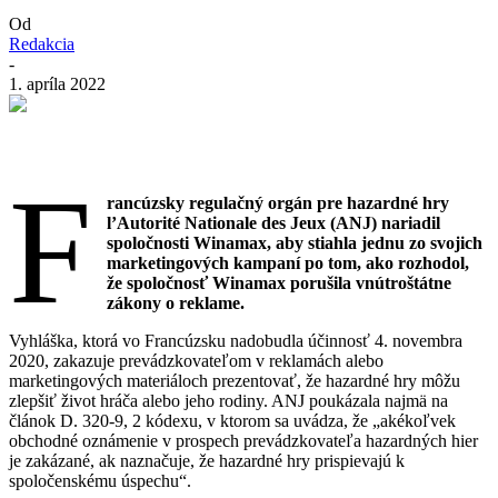
Od
Redakcia
-
1. apríla 2022
F
rancúzsky regulačný orgán pre hazardné hry
l’Autorité Nationale des Jeux (ANJ) nariadil
spoločnosti Winamax, aby stiahla jednu zo svojich
marketingových kampaní po tom, ako rozhodol,
že spoločnosť Winamax porušila vnútroštátne
zákony o reklame.
Vyhláška, ktorá vo Francúzsku nadobudla účinnosť 4. novembra
2020, zakazuje prevádzkovateľom v reklamách alebo
marketingových materiáloch prezentovať, že hazardné hry môžu
zlepšiť život hráča alebo jeho rodiny. ANJ poukázala najmä na
článok D. 320-9, 2 kódexu, v ktorom sa uvádza, že „akékoľvek
obchodné oznámenie v prospech prevádzkovateľa hazardných hier
je zakázané, ak naznačuje, že hazardné hry prispievajú k
spoločenskému úspechu“.