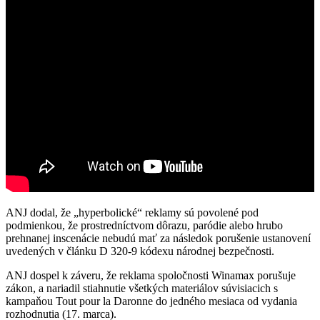
ANJ dodal, že „hyperbolické“ reklamy sú povolené pod
podmienkou, že prostredníctvom dôrazu, paródie alebo hrubo
prehnanej inscenácie nebudú mať za následok porušenie ustanovení
uvedených v článku D 320-9 kódexu národnej bezpečnosti.
ANJ dospel k záveru, že reklama spoločnosti Winamax porušuje
zákon, a nariadil stiahnutie všetkých materiálov súvisiacich s
kampaňou Tout pour la Daronne do jedného mesiaca od vydania
rozhodnutia (17. marca).