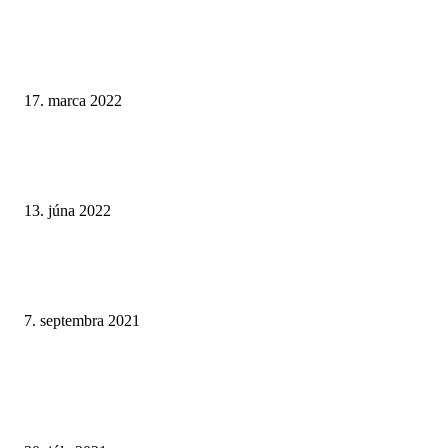
Spoločnosť Inspired dosiahla za 4. štvrťrok 2021 príjmy vo výške 67 mili
USD
17. marca 2022
Aktuality.sk: Slováci počas covidu prepadli hazardu. Firmy na tom rekord
zarobili
13. júna 2022
Spoločnosť Pragmatic Play posilňuje prítomnosť živého kasína v Brazílii a
Nemecku
7. septembra 2021
STARŠIE ČLÁNKY
Online kasíno Tiposu: malé zisky a veľké problémy. Tvrdý hazard nepatrí
rúk štátu