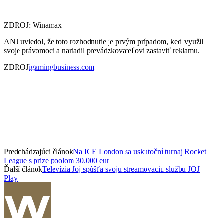
ZDROJ: Winamax
ANJ uviedol, že toto rozhodnutie je prvým prípadom, keď využil
svoje právomoci a nariadil prevádzkovateľovi zastaviť reklamu.
ZDROJ
igamingbusiness.com
Predchádzajúci článok
Na ICE London sa uskutoční turnaj Rocket
League s prize poolom 30.000 eur
Ďalší článok
Televízia Joj spúšťa svoju streamovaciu službu JOJ
Play