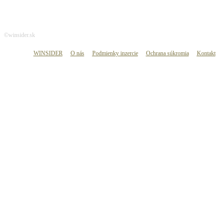
©winsider.sk
WINSIDER
O nás
Podmienky inzercie
Ochrana súkromia
Kontakt