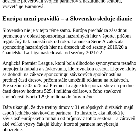
dôsledne preverovali svojich partnerov z hazardného sektora,“
vysvetľuje Baranová.
Európa mení pravidlá – a Slovensko sleduje dianie
Slovensko nie je v tejto téme samo. Európa prechádza zásadnou
premenou v oblasti sponzoringu hazardných hier v športe, pričom
regulačný tlak narastá rok od roka. Talianska Serie A zakázala
sponzoring hazardných hier na dresoch už od sezóny 2019/20 a
španielska La Liga nasledovala od sezóny 2021/22.
Anglická Premier League, ktorá bola dlhodobo synonymom tesného
prepojenia futbalu a stávkovania, ide rovnakou cestou. Ligové kluby
sa dohodli na zákaze sponzoringu stávkových spoločností na
prednej časti dresov, pričom stále umožnili reklamu na rukávoch.
Pre sezónu 2025/26 má Premier League trh sponzorstiev na prednej
časti dresov hodnotu 525,4 milióna dolárov, z čoho stávkové
spoločnosti tvoria 129,6 milióna dolárov ročne.
Dáta ukazujú, že dve tretiny tímov v 31 európskych divíziách majú
aspoň jedného stávkového partnera. To ilustruje, aká hlboká je
závislosť európskeho futbalu od príjmov z tohto sektora – a zároveň
aké veľké výzvy čakajú kluby, ktoré si partnera nevyberajú
obozretne.