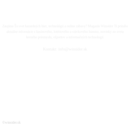
LIFE IS A GAME...
Zaujíma Ťa svet hazardných hier, technológií a online zábavy? Magazín Winsider Ti prináša
aktuálne informácie z kasínového, lotériového a stávkového biznisu, novinky zo sveta
herného priemyslu, ešportov a informačných technologií.
Kontakt: info@winsider.sk
SLEDUJ WINSIDER
©winsider.sk