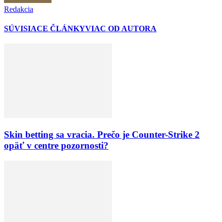
Redakcia
SÚVISIACE ČLÁNKY
VIAC OD AUTORA
Skin betting sa vracia. Prečo je Counter-Strike 2
opäť v centre pozornosti?