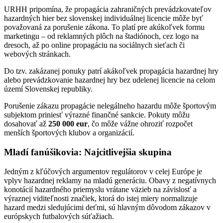
URHH pripomína, že propagácia zahraničných prevádzkovateľov
hazardných hier bez slovenskej individuálnej licencie môže byť
považovaná za porušenie zákona. To platí pre akúkoľvek formu
marketingu – od reklamných plôch na štadiónoch, cez logo na
dresoch, až po online propagáciu na sociálnych sieťach či
webových stránkach.
Do tzv. zakázanej ponuky patrí akákoľvek propagácia hazardnej hry
alebo prevádzkovanie hazardnej hry bez udelenej licencie na celom
území Slovenskej republiky.
Porušenie zákazu propagácie nelegálneho hazardu môže športovým
subjektom priniesť výrazné finančné sankcie. Pokuty môžu
dosahovať až
250 000 eur
, čo môže vážne ohroziť rozpočet
menších športových klubov a organizácií.
Mladí fanúšikovia: Najcitlivejšia skupina
Jedným z kľúčových argumentov regulátorov v celej Európe je
vplyv hazardnej reklamy na mladú generáciu. Obavy z negatívnych
konotácií hazardného priemyslu vrátane väzieb na závislosť a
výraznej viditeľnosti značiek, ktorá do istej miery normalizuje
hazard medzi sledujúcimi deťmi, sú hlavným dôvodom zákazov v
európskych futbalových súťažiach.