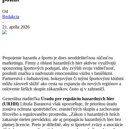
Od
Redakcia
-
21. apríla 2026
Prepojenie hazardu a športu je dnes neoddeliteľnou súčasťou
marketingu. Firmy z oblasti hazardných hier aktívne využívajú
sponzoring športových podujatí, aby zvýšili svoju viditeľnosť,
posilnili značku a nadviazali emocionálnu väzbu s fanúšikmi.
Partnerstvá s futbalovými, hokejovými či inými športovými klubmi
môžu zároveň slúžiť ako cesta na expanziu do nových regiónov a
oslovenie širších skupín zákazníkov, často aj v zahraničí.
Generálna riaditeľka
Úradu pre reguláciu hazardných hier
(URHH)
Libuša Baranová však upozorňuje, že prioritou úradu
zostáva ochrana spotrebiteľov, zraniteľných skupín a zachovanie
férového a regulovaného prostredia. „Zákon o hazardných hrách
zakazuje nielen prevádzku, ale aj propagáciu hazardných hier bez
platnej licencie. Preto je dôležité, aby si športové zväzy a asociácie