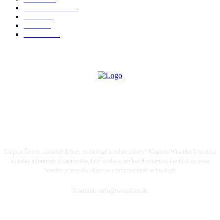
Kasína a herne
98
Lotérie
81
Biznis
67
KAUZY
54
LIFE IS A GAME...
Zaujíma Ťa svet hazardných hier, technológií a online zábavy? Magazín Winsider Ti prináša
aktuálne informácie z kasínového, lotériového a stávkového biznisu, novinky zo sveta
herného priemyslu, ešportov a informačných technologií.
Kontakt: info@winsider.sk