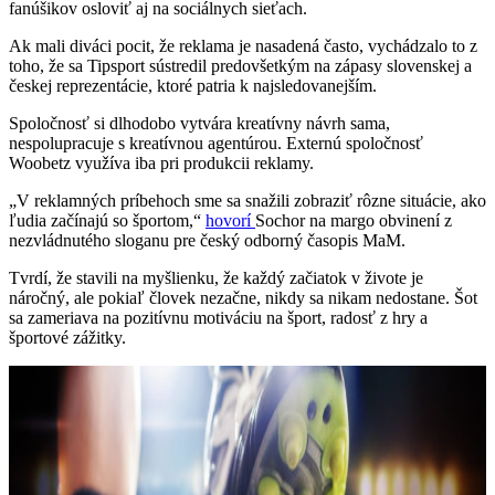
fanúšikov osloviť aj na sociálnych sieťach.
Ak mali diváci pocit, že reklama je nasadená často, vychádzalo to z
toho, že sa Tipsport sústredil predovšetkým na zápasy slovenskej a
českej reprezentácie, ktoré patria k najsledovanejším.
Spoločnosť si dlhodobo vytvára kreatívny návrh sama,
nespolupracuje s kreatívnou agentúrou. Externú spoločnosť
Woobetz využíva iba pri produkcii reklamy.
„V reklamných príbehoch sme sa snažili zobraziť rôzne situácie, ako
ľudia začínajú so športom,“
hovorí
Sochor na margo obvinení z
nezvládnutého sloganu pre český odborný časopis MaM.
Tvrdí, že stavili na myšlienku, že každý začiatok v živote je
náročný, ale pokiaľ človek nezačne, nikdy sa nikam nedostane. Šot
sa zameriava na pozitívnu motiváciu na šport, radosť z hry a
športové zážitky.