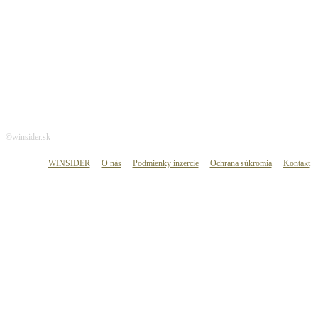
SLEDUJ WINSIDER
©winsider.sk
WINSIDER
O nás
Podmienky inzercie
Ochrana súkromia
Kontakt