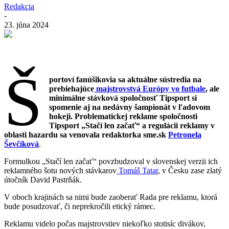
Redakcia
-
23. júna 2024
Š
portoví fanúšikovia sa aktuálne sústredia na
prebiehajúce
majstrovstvá Európy vo futbale
, ale
minimálne stávková spoločnosť Tipsport si
spomenie aj na nedávny šampionát v ľadovom
hokeji. Problematickej reklame spoločnosti
Tipsport „Stačí len začať“ a regulácii reklamy v
oblasti hazardu sa venovala redaktorka sme.sk
Petronela
Ševčíková
.
Formulkou „Stačí len začať“ povzbudzoval v slovenskej verzii ich
reklamného šotu nových stávkarov
Tomáš Tatar
, v Česku zase zlatý
útočník David Pastrňák.
V oboch krajinách sa nimi bude zaoberať Rada pre reklamu, ktorá
bude posudzovať, či neprekročili etický rámec.
Reklamu videlo počas majstrovstiev niekoľko stotisíc divákov,