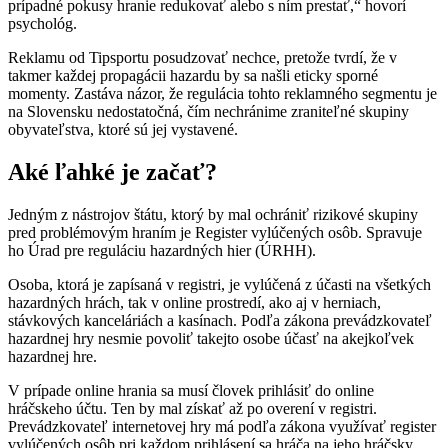
prípadné pokusy hranie redukovať alebo s ním prestať,“ hovorí
psychológ.
Reklamu od Tipsportu posudzovať nechce, pretože tvrdí, že v
takmer každej propagácii hazardu by sa našli eticky sporné
momenty. Zastáva názor, že regulácia tohto reklamného segmentu je
na Slovensku nedostatočná, čím nechránime zraniteľné skupiny
obyvateľstva, ktoré sú jej vystavené.
Aké ľahké je začať?
Jedným z nástrojov štátu, ktorý by mal ochrániť rizikové skupiny
pred problémovým hraním je Register vylúčených osôb. Spravuje
ho Úrad pre reguláciu hazardných hier (ÚRHH).
Osoba, ktorá je zapísaná v registri, je vylúčená z účasti na všetkých
hazardných hrách, tak v online prostredí, ako aj v herniach,
stávkových kanceláriách a kasínach. Podľa zákona prevádzkovateľ
hazardnej hry nesmie povoliť takejto osobe účasť na akejkoľvek
hazardnej hre.
V prípade online hrania sa musí človek prihlásiť do online
hráčskeho účtu. Ten by mal získať až po overení v registri.
Prevádzkovateľ internetovej hry má podľa zákona využívať register
vylúčených osôb pri každom prihlásení sa hráča na jeho hráčsky