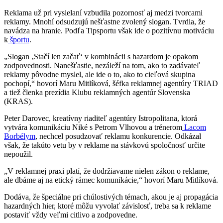
Reklama už pri vysielaní vzbudila pozornosť aj medzi tvorcami
reklamy. Mnohí odsudzujú nešťastne zvolený slogan. Tvrdia, že
navádza na hranie. Podľa Tipsportu však ide o pozitívnu motiváciu
k
športu
.
„Slogan ‚Stačí len začať‘ v kombinácii s hazardom je opakom
zodpovednosti. Nanešťastie, nezáleží na tom, ako to zadávateľ
reklamy pôvodne myslel, ale ide o to, ako to cieľová skupina
pochopí,“ hovorí Maru Mitlíková, šéfka reklamnej agentúry TRIAD
a tiež členka prezídia Klubu reklamných agentúr Slovenska
(KRAS).
Peter Darovec, kreatívny riaditeľ agentúry Istropolitana, ktorá
vytvára komunikáciu Niké s Petrom Vlhovou a trénerom
Lacom
Borbélym
, nechcel posudzovať reklamu konkurencie. Odkázal
však, že takúto vetu by v reklame na stávkovú spoločnosť určite
nepoužil.
„V reklamnej praxi platí, že dodržiavame nielen zákon o reklame,
ale dbáme aj na etický rámec komunikácie,“ hovorí Maru Mitlíková.
Dodáva, že špeciálne pri chúlostivých témach, akou je aj propagácia
hazardných hier, ktoré môžu vyvolať závislosť, treba sa k reklame
postaviť vždy veľmi citlivo a zodpovedne.