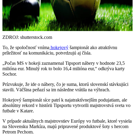
ZDROJ: shutterstock.com
To, že spoločnosť vníma
hokejový
šampionát ako atraktívnu
príležitosť na komunikáciu, potvrdzujú aj čísla.
„Počas MS v hokeji zaznamenal Tipsport nábery v hodnote 23,5
milióna eur. Minulý rok to bolo 16,4 milióna eur,“ odkrýva karty
Sochor.
Prízvukuje, že ide o nábery, čo je suma, ktorú slovenskí stávkujúci
stavili. Väčšina peňazí sa im následne vrátila na výhrach.
Hokejový šampionát síce patrí k najatraktívnejším podujatiam, ale
absolútny rekord v histórii Tipsportu vytvorili majstrovstvá sveta vo
futbale v Katare.
V prípade aktuálnych majstrovstiev Európy vo futbale, ktoré vysiela
na Slovensku Markíza, majú pripravené produktové šoty s hercom
Petrom Pechom.