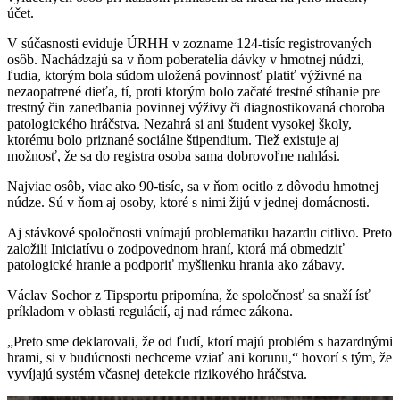
účet.
V súčasnosti eviduje ÚRHH v zozname 124-tisíc registrovaných
osôb. Nachádzajú sa v ňom poberatelia dávky v hmotnej núdzi,
ľudia, ktorým bola súdom uložená povinnosť platiť výživné na
nezaopatrené dieťa, tí, proti ktorým bolo začaté trestné stíhanie pre
trestný čin zanedbania povinnej výživy či diagnostikovaná choroba
patologického hráčstva. Nezahrá si ani študent vysokej školy,
ktorému bolo priznané sociálne štipendium. Tiež existuje aj
možnosť, že sa do registra osoba sama dobrovoľne nahlási.
Najviac osôb, viac ako 90-tisíc, sa v ňom ocitlo z dôvodu hmotnej
núdze. Sú v ňom aj osoby, ktoré s nimi žijú v jednej domácnosti.
Aj stávkové spoločnosti vnímajú problematiku hazardu citlivo. Preto
založili Iniciatívu o zodpovednom hraní, ktorá má obmedziť
patologické hranie a podporiť myšlienku hrania ako zábavy.
Václav Sochor z Tipsportu pripomína, že spoločnosť sa snaží ísť
príkladom v oblasti regulácií, aj nad rámec zákona.
„Preto sme deklarovali, že od ľudí, ktorí majú problém s hazardnými
hrami, si v budúcnosti nechceme vziať ani korunu,“ hovorí s tým, že
vyvíjajú systém včasnej detekcie rizikového hráčstva.