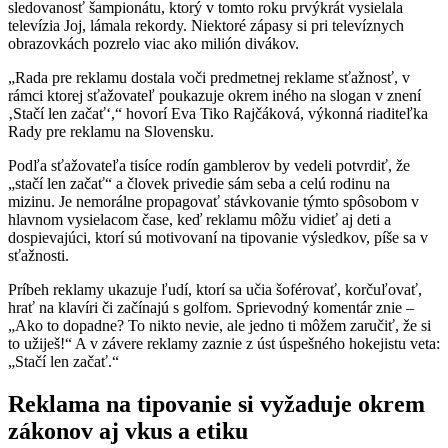
sledovanosť šampionátu, ktorý v tomto roku prvýkrát vysielala
televízia Joj, lámala rekordy. Niektoré zápasy si pri televíznych
obrazovkách pozrelo viac ako milión divákov.
„Rada pre reklamu dostala voči predmetnej reklame sťažnosť, v
rámci ktorej sťažovateľ poukazuje okrem iného na slogan v znení
‚Stačí len začať‘,“ hovorí Eva Tiko Rajčáková, výkonná riaditeľka
Rady pre reklamu na Slovensku.
Podľa sťažovateľa tisíce rodín gamblerov by vedeli potvrdiť, že
„stačí len začať“ a človek privedie sám seba a celú rodinu na
mizinu. Je nemorálne propagovať stávkovanie týmto spôsobom v
hlavnom vysielacom čase, keď reklamu môžu vidieť aj deti a
dospievajúci, ktorí sú motivovaní na tipovanie výsledkov, píše sa v
sťažnosti.
Príbeh reklamy ukazuje ľudí, ktorí sa učia šoférovať, korčuľovať,
hrať na klavíri či začínajú s golfom. Sprievodný komentár znie –
„Ako to dopadne? To nikto nevie, ale jedno ti môžem zaručiť, že si
to užiješ!“ A v závere reklamy zaznie z úst úspešného hokejistu veta:
„Stačí len začať.“
Reklama na tipovanie si vyžaduje okrem
zákonov aj vkus a etiku