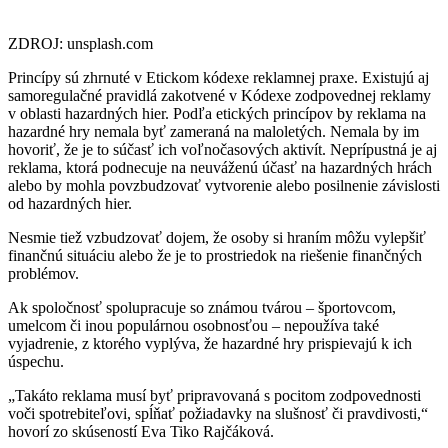
ZDROJ: unsplash.com
Princípy sú zhrnuté v Etickom kódexe reklamnej praxe. Existujú aj
samoregulačné pravidlá zakotvené v Kódexe zodpovednej reklamy
v oblasti hazardných hier. Podľa etických princípov by reklama na
hazardné hry nemala byť zameraná na maloletých. Nemala by im
hovoriť, že je to súčasť ich voľnočasových aktivít. Neprípustná je aj
reklama, ktorá podnecuje na neuváženú účasť na hazardných hrách
alebo by mohla povzbudzovať vytvorenie alebo posilnenie závislosti
od hazardných hier.
Nesmie tiež vzbudzovať dojem, že osoby si hraním môžu vylepšiť
finančnú situáciu alebo že je to prostriedok na riešenie finančných
problémov.
Ak spoločnosť spolupracuje so známou tvárou – športovcom,
umelcom či inou populárnou osobnosťou – nepoužíva také
vyjadrenie, z ktorého vyplýva, že hazardné hry prispievajú k ich
úspechu.
„Takáto reklama musí byť pripravovaná s pocitom zodpovednosti
voči spotrebiteľovi, spĺňať požiadavky na slušnosť či pravdivosti,“
hovorí zo skúseností Eva Tiko Rajčáková.