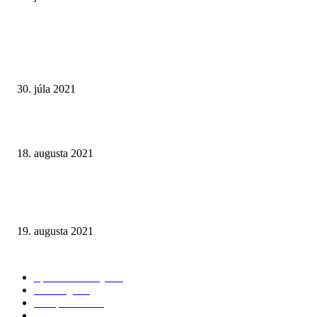
STARŠIE ČLÁNKY
Online kasíno Tiposu: malé zisky a veľké problémy. Tvrdý hazard nepatrí
rúk štátu
30. júla 2021
Online hazardné hry v Nemecku: Pravidlá pre internetové kasína 2021
18. augusta 2021
Muži, ktorí predávajú futbal. Dokument televízie Al Jazeera ukazuje toxic
pozadie investícií do anglických futbalových klubov
19. augusta 2021
NAJČÍTANEJŠIE KATEGÓRIE
Športové stávky
167
iGaming
127
Compliance
116
Fórum
100