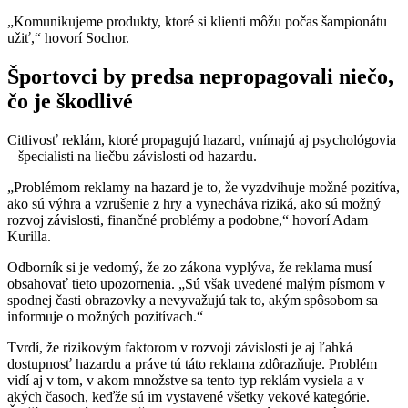
„Komunikujeme produkty, ktoré si klienti môžu počas šampionátu
užiť,“ hovorí Sochor.
Športovci by predsa nepropagovali niečo,
čo je škodlivé
Citlivosť reklám, ktoré propagujú hazard, vnímajú aj psychológovia
– špecialisti na liečbu závislosti od hazardu.
„Problémom reklamy na hazard je to, že vyzdvihuje možné pozitíva,
ako sú výhra a vzrušenie z hry a vynecháva riziká, ako sú možný
rozvoj závislosti, finančné problémy a podobne,“ hovorí Adam
Kurilla.
Odborník si je vedomý, že zo zákona vyplýva, že reklama musí
obsahovať tieto upozornenia. „Sú však uvedené malým písmom v
spodnej časti obrazovky a nevyvažujú tak to, akým spôsobom sa
informuje o možných pozitívach.“
Tvrdí, že rizikovým faktorom v rozvoji závislosti je aj ľahká
dostupnosť hazardu a práve tú táto reklama zdôrazňuje. Problém
vidí aj v tom, v akom množstve sa tento typ reklám vysiela a v
akých časoch, keďže sú im vystavené všetky vekové kategórie.