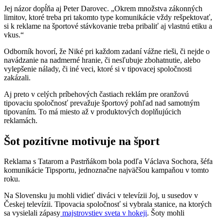
Jej názor dopĺňa aj Peter Darovec. „Okrem množstva zákonných
limitov, ktoré treba pri takomto type komunikácie vždy rešpektovať,
si k reklame na športové stávkovanie treba pribaliť aj vlastnú etiku a
vkus.“
Odborník hovorí, že Niké pri každom zadaní vážne rieši, či nejde o
navádzanie na nadmerné hranie, či nesľubuje zbohatnutie, alebo
vylepšenie nálady, či iné veci, ktoré si v tipovacej spoločnosti
zakázali.
Aj preto v celých príbehových častiach reklám pre oranžovú
tipovaciu spoločnosť prevažuje športový pohľad nad samotným
tipovaním. To má miesto až v produktových doplňujúcich
reklamách.
Šot pozitívne motivuje na šport
Reklama s Tatarom a Pastrňákom bola podľa Václava Sochora, šéfa
komunikácie Tipsportu, jednoznačne najväčšou kampaňou v tomto
roku.
Na Slovensku ju mohli vidieť diváci v televízii Joj, u susedov v
Českej televízii. Tipovacia spoločnosť si vybrala stanice, na ktorých
sa vysielali zápasy
majstrovstiev sveta v hokeji
. Šoty mohli