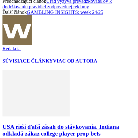
Predchádzajúci článok
Úrad vyzýva prevádzkovateľov k
dodržiavaniu pravidiel zodpovednej reklamy
Ďalší článok
GAMBLING INSIGHTS: week 24/25
Redakcia
SÚVISIACE ČLÁNKY
VIAC OD AUTORA
USA rieši ďalší zásah do stávkovania. Indiana
odkladá zákaz college player prop bets