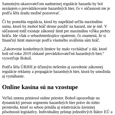
Samotným ukazovateľom nadmernej regulácie hazardu by bol
nezáujem o prevádzkovanie hazardných hier, čo v súčasnosti nie je
podľa šéfa úradu možné pozorovať.
Či by pomohla regulácia, ktorá by napríklad určila maximálnu
sumu, ktorú by mohol hráč denne použiť na hazard, nie je isté. V
súčasnosti totiž existuje zákonný limit pre maximálnu výšku prehry
hráča. Ide však o sebaobmedzujúce opatrenie, čo znamená, že si
finančný limit stanovuje podľa vlastného uváženia sám hráč.
„Zakotvenie konkrétnych limitov by malo vychádzať z dát, ktoré
boli od roku 2019 získané prevádzkovateľmi hazardných hier,“
vysvetľuje Bohoš.
Podľa šéfa ÚRHH je účinným riešením aj zavedenie zákonnej
regulácie reklamy a propagácie hazardných hier, ktorá by umožnila
aj vymáhanie.
Online kasína sú na vzostupe
Veľkú zmenu priniesol online priestor. Bohoš upozorňuje na
dynamický presun segmentu hazardných hier práve do tohto
prostredia, ktoré so sebou prináša aj relativizáciu územnej
pôsobnosti legislatívy. Individuálny prístup jednotlivých štátov EÚ a