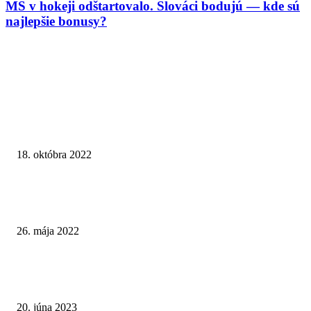
MS v hokeji odštartovalo. Slováci bodujú — kde sú
najlepšie bonusy?
VÝBER REDAKCIE
G2E Las Vegas uzatvára úspešný ročník 2022 s návštevnosťou blízkou
predpandemickej úrovni
18. októbra 2022
Asociácia zábavy a hier: Zákazy hazardu v mestách nefungujú. Nelegálny
hazard prekvitá ďalej
26. mája 2022
ÚRHH: Skontrolujte si svoju doménu, možno na nej parazitujú nelegálne
propagované hazardné hry
20. júna 2023