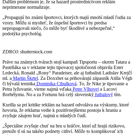
Ďalším problémom je, že sa hazard prostredníctvom reklám
neprimerane normalizuje.
„Propagujú ho známi športovci, ktorých majú mnohí mladí ľudia za
vzory. Môžu si myslieť, že úspešní športovci by predsa
nepropagovali niečo, čo môže byť škodlivé a nebezpečné,“
podotýka psychológ.
ZDROJ: shutterstock.com
Práve na známych tvárach stojí kampaň Tipsportu – okrem Tatara a
Pastrňáka sa v reklame tejto tipovacej spoločnosti objavila Ester
Ledecká, Ronald „Rony“ Paradeiser, ale aj futbalisti Ladislav Krejčí
ml. a
Martin Škrtel
. Za Doxxbet sa prihovárajú zápasník Atilla Végh
či bývalá tenistka
Dominika Cibulková
. To, že Nike je tipovanie a
Petra lyžovanie, vieme najmä vďaka
Petre Vlhovej
a Lacovi
Borbélymu. No a za Fortunu hrá celý slovenský
futbalový
tím.
Kurilla sa pri kritike reklám na hazard odvoláva na výskumy, ktoré
hovoria, že reklama vedie k pozitívnejšiemu postoju k hraniu a
zvyšuje záujem hrať, najmä u mladých ľudí.
„Špeciálne zvyšuje chuť na hru u hráčov, ktorí už hrajú rizikovo,
pretože tí sú na takéto podnety citliví. Môže to komplikovať ich