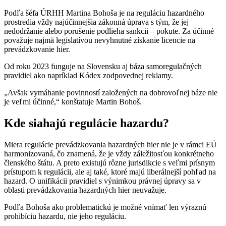
Podľa šéfa ÚRHH Martina Bohoša je na reguláciu hazardného
prostredia vždy najúčinnejšia zákonná úprava s tým, že jej
nedodržanie alebo porušenie podlieha sankcii – pokute. Za účinné
považuje najmä legislatívou nevyhnutné získanie licencie na
prevádzkovanie hier.
Od roku 2023 funguje na Slovensku aj báza samoregulačných
pravidiel ako napríklad Kódex zodpovednej reklamy.
„Avšak vymáhanie povinností založených na dobrovoľnej báze nie
je veľmi účinné,“ konštatuje Martin Bohoš.
Kde siahajú regulácie hazardu?
Miera regulácie prevádzkovania hazardných hier nie je v rámci EÚ
harmonizovaná, čo znamená, že je vždy záležitosťou konkrétneho
členského štátu. A preto existujú rôzne jurisdikcie s veľmi prísnym
prístupom k regulácii, ale aj také, ktoré majú liberálnejší pohľad na
hazard. O unifikácii pravidiel s výnimkou právnej úpravy sa v
oblasti prevádzkovania hazardných hier neuvažuje.
Podľa Bohoša ako problematickú je možné vnímať len výraznú
prohibíciu hazardu, nie jeho reguláciu.