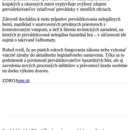
krajských a okresných miest ovplyvňuje zvýšený záujem
prevádzkovateľov zriaďovať prevádzky v menších obciach.
Zároveň dochádza k rastu prípadov prevádzkovania nelegálnych
herní, napríklad v uzatvorených privátnych priestoroch s
kontrolovaným vstupom, a tiež k šíreniu technických zariadení, na
ktorých je prevádzkovaná nelegálna hazardná hra – v súčasnosti ide
najmä o takzvané ťažbomaty.
Bohoš tvrdí, že po piatich rokoch fungovania zákona treba vykonať
viaceré zásahy do aktuálneho legislatívneho nastavenia. Týka sa to
podmienok a povinností prevádzkovateľov hazardných hier, ale aj
zavedenia nových procesných inštitútov a právomocí úradu osobitne
na úseku výkonu dozoru.
ZDROJ
sme.sk