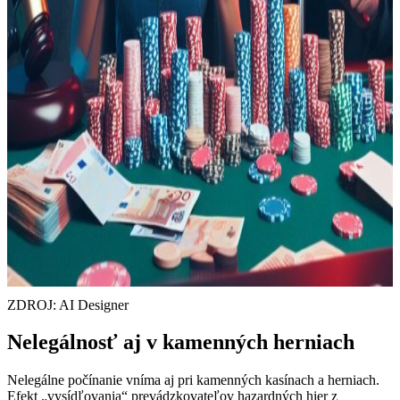
ZDROJ: AI Designer
Nelegálnosť aj v kamenných herniach
Nelegálne počínanie vníma aj pri kamenných kasínach a herniach.
Efekt „vysídľovania“ prevádzkovateľov hazardných hier z