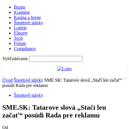
Biznis
iGaming
Kasína a herne
Športové stávky
Lotérie
Ešporty
Tech
Fórum
Compliance
Vyhľadávanie
Úvod
Športové stávky
SME.SK: Tatarove slová „Stačí len začať“
posúdi Rada pre reklamu
Športové stávky
SME.SK: Tatarove slová „Stačí len
začať“ posúdi Rada pre reklamu
Od