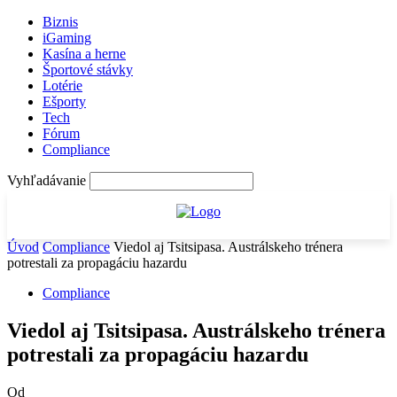
Biznis
iGaming
Kasína a herne
Športové stávky
Lotérie
Ešporty
Tech
Fórum
Compliance
Vyhľadávanie
Úvod
Compliance
Viedol aj Tsitsipasa. Austrálskeho trénera
potrestali za propagáciu hazardu
Compliance
Viedol aj Tsitsipasa. Austrálskeho trénera
potrestali za propagáciu hazardu
Od