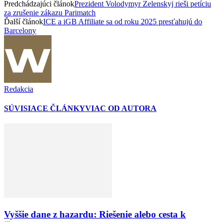
Predchádzajúci článok
Prezident Volodymyr Zelenskyj rieši petíciu
za zrušenie zákazu Parimatch
Ďalší článok
ICE a iGB Affiliate sa od roku 2025 presťahujú do
Barcelony
Redakcia
SÚVISIACE ČLÁNKY
VIAC OD AUTORA
Vyššie dane z hazardu: Riešenie alebo cesta k