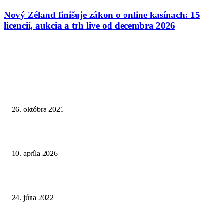
Nový Zéland finišuje zákon o online kasínach: 15
licencií, aukcia a trh live od decembra 2026
VÝBER REDAKCIE
Manipulácie tenisových výsledkov: V podozrení sú aj štyri grandslamové 
26. októbra 2021
Grand National 2026: Najväčší stávkový deň Británie v tieni 40 % dane
10. apríla 2026
Najlepšie hry NFT P2E pre rok 2022
24. júna 2022
STARŠIE ČLÁNKY