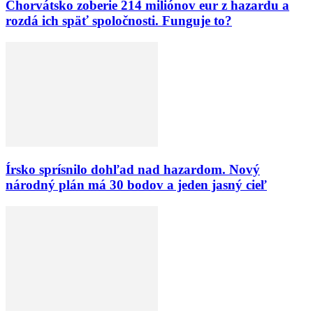
Chorvátsko zoberie 214 miliónov eur z hazardu a
rozdá ich späť spoločnosti. Funguje to?
Írsko sprísnilo dohľad nad hazardom. Nový
národný plán má 30 bodov a jeden jasný cieľ