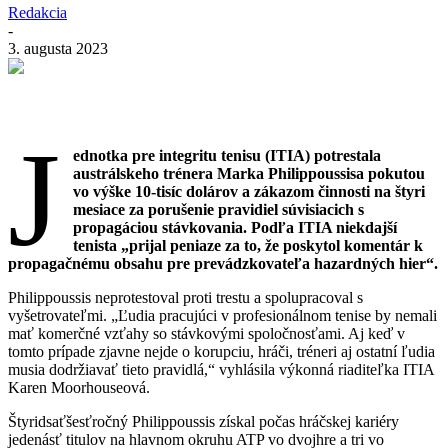
Redakcia
-
3. augusta 2023
J
ednotka pre integritu tenisu (ITIA) potrestala
austrálskeho trénera Marka Philippoussisa pokutou
vo výške 10-tisíc dolárov a zákazom činnosti na štyri
mesiace za porušenie pravidiel súvisiacich s
propagáciou stávkovania. Podľa ITIA niekdajší
tenista „prijal peniaze za to, že poskytol komentár k
propagačnému obsahu pre prevádzkovateľa hazardných hier“.
Philippoussis neprotestoval proti trestu a spolupracoval s
vyšetrovateľmi. „Ľudia pracujúci v profesionálnom tenise by nemali
mať komerčné vzťahy so stávkovými spoločnosťami. Aj keď v
tomto prípade zjavne nejde o korupciu, hráči, tréneri aj ostatní ľudia
musia dodržiavať tieto pravidlá,“ vyhlásila výkonná riaditeľka ITIA
Karen Moorhouseová.
Štyridsaťšesťročný Philippoussis získal počas hráčskej kariéry
jedenásť titulov na hlavnom okruhu ATP vo dvojhre a tri vo