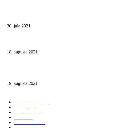
Online kasíno Tiposu: malé zisky a veľké problémy. Tvrdý hazard nepatrí
rúk štátu
30. júla 2021
Online hazardné hry v Nemecku: Pravidlá pre internetové kasína 2021
18. augusta 2021
Muži, ktorí predávajú futbal. Dokument televízie Al Jazeera ukazuje toxic
pozadie investícií do anglických futbalových klubov
19. augusta 2021
NAJČÍTANEJŠIE KATEGÓRIE
Športové stávky
167
iGaming
127
Compliance
116
Fórum
100
Kasína a herne
98
Lotérie
81