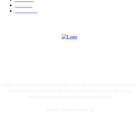
Biznis
67
KAUZY
54
LIFE IS A GAME...
Zaujíma Ťa svet hazardných hier, technológií a online zábavy? Magazín Winsider Ti prináša
aktuálne informácie z kasínového, lotériového a stávkového biznisu, novinky zo sveta
herného priemyslu, ešportov a informačných technologií.
Kontakt: info@winsider.sk
SLEDUJ WINSIDER