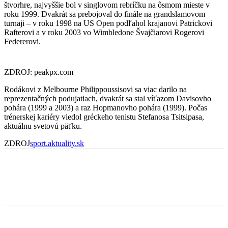
štvorhre, najvyššie bol v singlovom rebríčku na ôsmom mieste v
roku 1999. Dvakrát sa prebojoval do finále na grandslamovom
turnaji – v roku 1998 na US Open podľahol krajanovi Patrickovi
Rafterovi a v roku 2003 vo Wimbledone Švajčiarovi Rogerovi
Federerovi.
ZDROJ: peakpx.com
Rodákovi z Melbourne Philippoussisovi sa viac darilo na
reprezentačných podujatiach, dvakrát sa stal víťazom Davisovho
pohára (1999 a 2003) a raz Hopmanovho pohára (1999). Počas
trénerskej kariéry viedol gréckeho tenistu Stefanosa Tsitsipasa,
aktuálnu svetovú päťku.
ZDROJ
sport.aktuality.sk