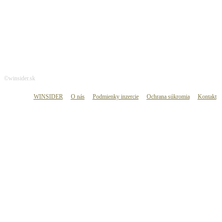
©winsider.sk
WINSIDER
O nás
Podmienky inzercie
Ochrana súkromia
Kontakt