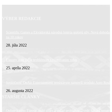
VÝBER REDAKCIE
Scientific Games a Ekvádorská národná lotéria spájajú sily. Nová dohoda z
na 10 rokov
28. júla 2022
Ešporty stále čelia problémom s overovaním veku
25. apríla 2022
Spoločnosť OnAir Entertainment predstavuje najnovší produkt Auto Roule
26. augusta 2022
STARŠIE ČLÁNKY
Online kasíno Tiposu: malé zisky a veľké problémy. Tvrdý hazard nepatrí