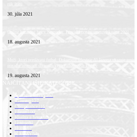
rúk štátu
30. júla 2021
Online hazardné hry v Nemecku: Pravidlá pre internetové kasína 2021
18. augusta 2021
Muži, ktorí predávajú futbal. Dokument televízie Al Jazeera ukazuje toxic
pozadie investícií do anglických futbalových klubov
19. augusta 2021
NAJČÍTANEJŠIE KATEGÓRIE
Športové stávky
167
iGaming
127
Compliance
116
Fórum
100
Kasína a herne
98
Lotérie
81
Biznis
67
KAUZY
54