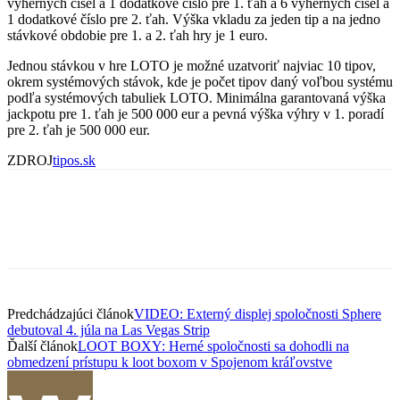
výherných čísel a 1 dodatkové číslo pre 1. ťah a 6 výherných čísel a
1 dodatkové číslo pre 2. ťah. Výška vkladu za jeden tip a na jedno
stávkové obdobie pre 1. a 2. ťah hry je 1 euro.
Jednou stávkou v hre LOTO je možné uzatvoriť najviac 10 tipov,
okrem systémových stávok, kde je počet tipov daný voľbou systému
podľa systémových tabuliek LOTO. Minimálna garantovaná výška
jackpotu pre 1. ťah je 500 000 eur a pevná výška výhry v 1. poradí
pre 2. ťah je 500 000 eur.
ZDROJ
tipos.sk
Predchádzajúci článok
VIDEO: Externý displej spoločnosti Sphere
debutoval 4. júla na Las Vegas Strip
Ďalší článok
LOOT BOXY: Herné spoločnosti sa dohodli na
obmedzení prístupu k loot boxom v Spojenom kráľovstve