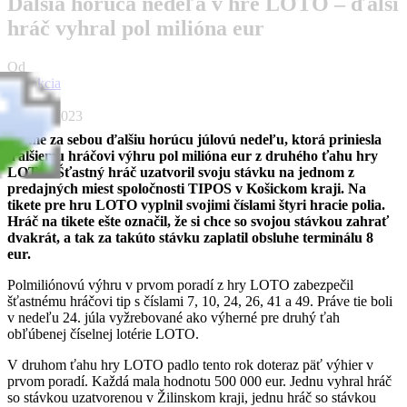
Ďalšia horúca nedeľa v hre LOTO – ďalší
hráč vyhral pol milióna eur
Od
Redakcia
-
25. júla 2023
Máme za sebou ďalšiu horúcu júlovú nedeľu, ktorá priniesla
ďalšiemu hráčovi výhru pol milióna eur z druhého ťahu hry
LOTO. Šťastný hráč uzatvoril svoju stávku na jednom z
predajných miest spoločnosti TIPOS v Košickom kraji. Na
tikete pre hru LOTO vyplnil svojimi číslami štyri hracie polia.
Hráč na tikete ešte označil, že si chce so svojou stávkou zahrať
dvakrát, a tak za takúto stávku zaplatil obsluhe terminálu 8
eur.
Polmiliónovú výhru v prvom poradí z hry LOTO zabezpečil
šťastnému hráčovi tip s číslami 7, 10, 24, 26, 41 a 49. Práve tie boli
v nedeľu 24. júla vyžrebované ako výherné pre druhý ťah
obľúbenej číselnej lotérie LOTO.
V druhom ťahu hry LOTO padlo tento rok doteraz päť výhier v
prvom poradí. Každá mala hodnotu 500 000 eur. Jednu vyhral hráč
so stávkou uzatvorenou v Žilinskom kraji, jednu hráč so stávkou