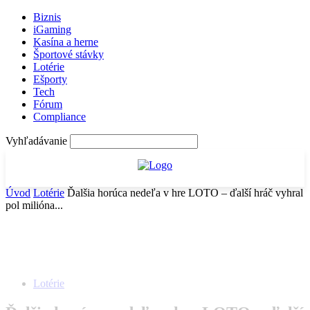
Biznis
iGaming
Kasína a herne
Športové stávky
Lotérie
Ešporty
Tech
Fórum
Compliance
Vyhľadávanie
Úvod
Lotérie
Ďalšia horúca nedeľa v hre LOTO – ďalší hráč vyhral
pol milióna...
Lotérie