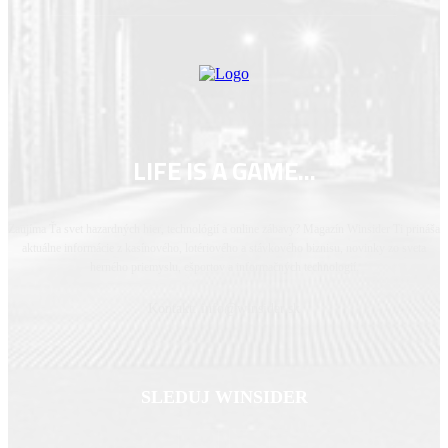
LIFE IS A GAME...
Zaujíma Ťa svet hazardných hier, technológií a online zábavy? Magazín Winsider Ti prináša
aktuálne informácie z kasínového, lotériového a stávkového biznisu, novinky zo sveta
herného priemyslu, ešportov a informačných technologií.
Kontakt: info@winsider.sk
SLEDUJ WINSIDER