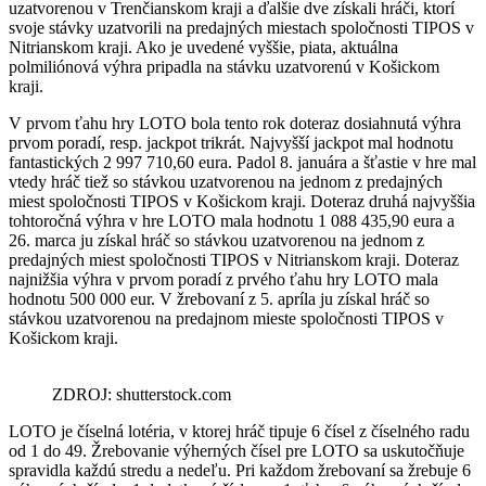
uzatvorenou v Trenčianskom kraji a ďalšie dve získali hráči, ktorí
svoje stávky uzatvorili na predajných miestach spoločnosti TIPOS v
Nitrianskom kraji. Ako je uvedené vyššie, piata, aktuálna
polmiliónová výhra pripadla na stávku uzatvorenú v Košickom
kraji.
V prvom ťahu hry LOTO bola tento rok doteraz dosiahnutá výhra
prvom poradí, resp. jackpot trikrát. Najvyšší jackpot mal hodnotu
fantastických 2 997 710,60 eura. Padol 8. januára a šťastie v hre mal
vtedy hráč tiež so stávkou uzatvorenou na jednom z predajných
miest spoločnosti TIPOS v Košickom kraji. Doteraz druhá najvyššia
tohtoročná výhra v hre LOTO mala hodnotu 1 088 435,90 eura a
26. marca ju získal hráč so stávkou uzatvorenou na jednom z
predajných miest spoločnosti TIPOS v Nitrianskom kraji. Doteraz
najnižšia výhra v prvom poradí z prvého ťahu hry LOTO mala
hodnotu 500 000 eur. V žrebovaní z 5. apríla ju získal hráč so
stávkou uzatvorenou na predajnom mieste spoločnosti TIPOS v
Košickom kraji.
ZDROJ: shutterstock.com
LOTO je číselná lotéria, v ktorej hráč tipuje 6 čísel z číselného radu
od 1 do 49. Žrebovanie výherných čísel pre LOTO sa uskutočňuje
spravidla každú stredu a nedeľu. Pri každom žrebovaní sa žrebuje 6