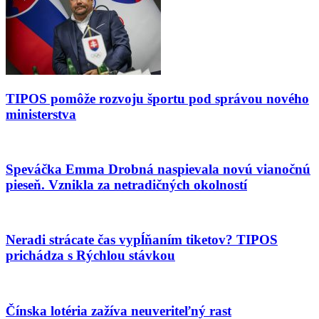
TIPOS pomôže rozvoju športu pod správou nového
ministerstva
Speváčka Emma Drobná naspievala novú vianočnú
pieseň. Vznikla za netradičných okolností
Neradi strácate čas vypĺňaním tiketov? TIPOS
prichádza s Rýchlou stávkou
Čínska lotéria zažíva neuveriteľný rast