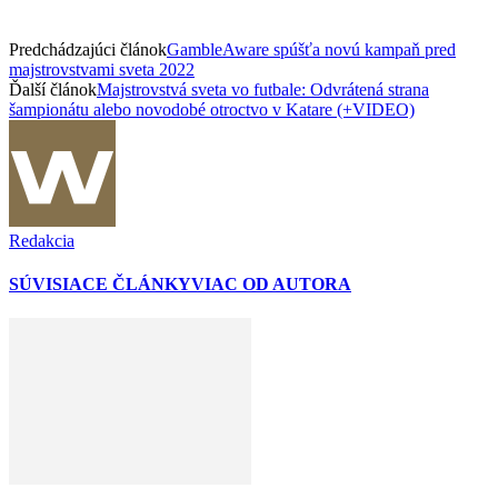
Predchádzajúci článok
GambleAware spúšťa novú kampaň pred
majstrovstvami sveta 2022
Ďalší článok
Majstrovstvá sveta vo futbale: Odvrátená strana
šampionátu alebo novodobé otroctvo v Katare (+VIDEO)
Redakcia
SÚVISIACE ČLÁNKY
VIAC OD AUTORA