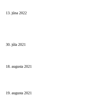
Aktuality.sk: Slováci počas covidu prepadli hazardu. Firmy na tom rekord
zarobili
13. júna 2022
STARŠIE ČLÁNKY
Online kasíno Tiposu: malé zisky a veľké problémy. Tvrdý hazard nepatrí
rúk štátu
30. júla 2021
Online hazardné hry v Nemecku: Pravidlá pre internetové kasína 2021
18. augusta 2021
Muži, ktorí predávajú futbal. Dokument televízie Al Jazeera ukazuje toxic
pozadie investícií do anglických futbalových klubov
19. augusta 2021
NAJČÍTANEJŠIE KATEGÓRIE