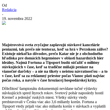
Od
Redakcia
-
19. novembra 2022
Majstrovstvá sveta zvyčajne zaplavujú stávkové kancelárie
peniazmi, tak prečo nie tentoraz, keď sa hrá v Perzskom zálive?
Existuje niekoľko dôvodov, prečo Katar nie je z obchodného
hľadiska pre domácich hegemónov v oblasti hazardných hier
ideálny. Najmä Fortuna a Tipsport budú súťažiť o milióny
stávkujúcich v čase, keď sa tradične míňajú peniaze na
vianočné darčeky – a nie na tikety s neistou návratnosťou – a to
v čase, keď sa za reklamný priestor počas Vianoc platí najviac
počas roka, a navyše v čase hroziacej hospodárskej krízy.
Dôležitosť šampionátu dokumentujú nevídane tučné výdavky
stávkujúcich spred štyroch rokov. Svetový pohár naposledy hostil
Kremeľ a jedenásť ruských miest. Všetky stávky vtedy
predstavovali v Česku viac ako 3,6 miliardy korún. Fortuna a
Tipsport vtedy prijali viac ako miliardu korún v stávkach a vyplatili