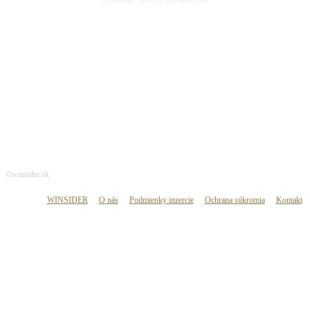
SLEDUJ WINSIDER
©winsider.sk
WINSIDER
O nás
Podmienky inzercie
Ochrana súkromia
Kontakt