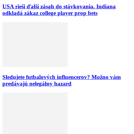
USA rieši ďalší zásah do stávkovania. Indiana
odkladá zákaz college player prop bets
Sledujete futbalových influencerov? Možno vám
predávajú nelegálny hazard