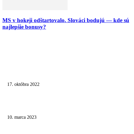
MS v hokeji odštartovalo. Slováci bodujú — kde sú
najlepšie bonusy?
VÝBER REDAKCIE
Britský regulátor penalizoval spoločnosť GGPoker za nedostatky v oblast
a registra vylúčených osôb
17. októbra 2022
WTW: Crystal Palace vs Manchester City. Ak chce City titul, nesmie v Sel
Parku zaváhať
10. marca 2023