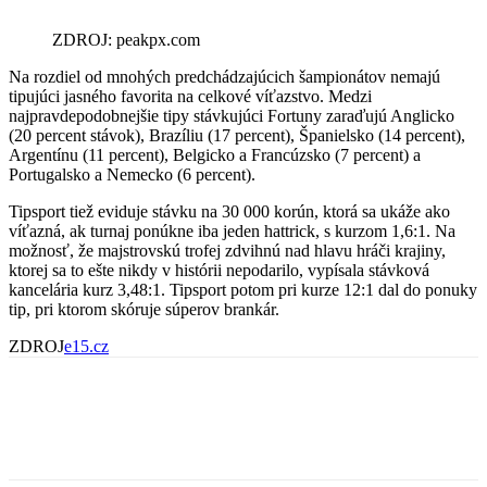
ZDROJ: peakpx.com
Na rozdiel od mnohých predchádzajúcich šampionátov nemajú
tipujúci jasného favorita na celkové víťazstvo. Medzi
najpravdepodobnejšie tipy stávkujúci Fortuny zaraďujú Anglicko
(20 percent stávok), Brazíliu (17 percent), Španielsko (14 percent),
Argentínu (11 percent), Belgicko a Francúzsko (7 percent) a
Portugalsko a Nemecko (6 percent).
Tipsport tiež eviduje stávku na 30 000 korún, ktorá sa ukáže ako
víťazná, ak turnaj ponúkne iba jeden hattrick, s kurzom 1,6:1. Na
možnosť, že majstrovskú trofej zdvihnú nad hlavu hráči krajiny,
ktorej sa to ešte nikdy v histórii nepodarilo, vypísala stávková
kancelária kurz 3,48:1. Tipsport potom pri kurze 12:1 dal do ponuky
tip, pri ktorom skóruje súperov brankár.
ZDROJ
e15.cz