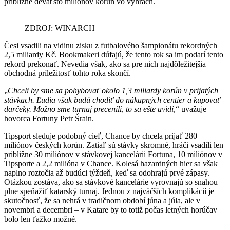
približne deväťsto miliónov korún vo výhrach.
ZDROJ: WINARCH
Česi vsadili na vidinu zisku z futbalového šampionátu rekordných
2,5 miliardy Kč. Bookmakeri dúfajú, že tento rok sa im podarí tento
rekord prekonať. Nevedia však, ako sa pre nich najdôležitejšia
obchodná príležitosť tohto roka skončí.
„
Chceli by sme sa pohybovať okolo 1,3 miliardy korún v prijatých
stávkach. Ľudia však budú chodiť do nákupných centier a kupovať
darčeky. Možno sme turnaj precenili, to sa ešte uvidí
,“ uvažuje
hovorca Fortuny Petr Šrain.
Tipsport sleduje podobný cieľ, Chance by chcela prijať 280
miliónov českých korún. Zatiaľ sú stávky skromné, hráči vsadili len
približne 30 miliónov v stávkovej kancelárii Fortuna, 10 miliónov v
Tipsporte a 2,2 milióna v Chance. Kolesá hazardných hier sa však
naplno roztočia až budúci týždeň, keď sa odohrajú prvé zápasy.
Otázkou zostáva, ako sa stávkové kancelárie vyrovnajú so snahou
plne speňažiť katarský turnaj. Jednou z najväčších komplikácií je
skutočnosť, že sa nehrá v tradičnom období júna a júla, ale v
novembri a decembri – v Katare by to totiž počas letných horúčav
bolo len ťažko možné.