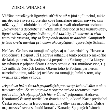
ZDROJ: WINARCH
Väčšina prestížnych ligových súťaží sa už v júni a júli nehrá, takže
majstrovstvá sveta sú pre stávkové kancelárie niečím navyše, čím
môžu vyplniť obdobie, ktoré by inak nazvali uhorkovou sezónou.
„
November a december sú veľmi silné mesiace aj bez majstrovstiev,
ligové súťaže zvyčajne bežia na plné obrátky. Tie hlavné sa však
tento rok zastavia, aby sa šampionát mohol uskutočniť. Šampionát
je teda oveľa menším prínosom ako zvyčajne,
“ vysvetľuje Schrain.
Neúčasť Čechov na turnaji má vplyv aj na hazardné hry. Hovorca
spoločnosti Tipsport Jiří Hadrava odhaduje tento pokles o niekoľko
desiatok percent. To zodpovedá prepočtom Fortuny, podľa ktorých
by stávkari v prípade účasti Čechov stavili o 200 miliónov viac, t. j.
1,5 miliardy českých korún. Okrem toho je Fortuna partnerom
národného tímu, takže jej neúčasť na turnaji jej bráni v tom, aby
využila prípadné výhody.
„
Aspoň sa hrá v časoch prijateľných pre európskeho diváka a nie v
nepriaznivých, čo sa prejavilo v objeme stávok začiatkom roka
počas zimných olympijských hier v Číne
,“ pripomína Hadrava.
Komfortný časový rozdiel len dvoch hodín, o ktoré Katar predbehol
Českú republiku, si Európania užijú na dlhý čas naposledy. Ďalšie
majstrovstvá sveta sa budú konať v Kanade, Spojených štátoch a