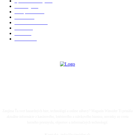
Športové stávky
167
iGaming
127
Compliance
116
Fórum
100
Kasína a herne
98
Lotérie
81
Biznis
67
KAUZY
54
LIFE IS A GAME...
Zaujíma Ťa svet hazardných hier, technológií a online zábavy? Magazín Winsider Ti prináša
aktuálne informácie z kasínového, lotériového a stávkového biznisu, novinky zo sveta
herného priemyslu, ešportov a informačných technologií.
Kontakt: info@winsider.sk