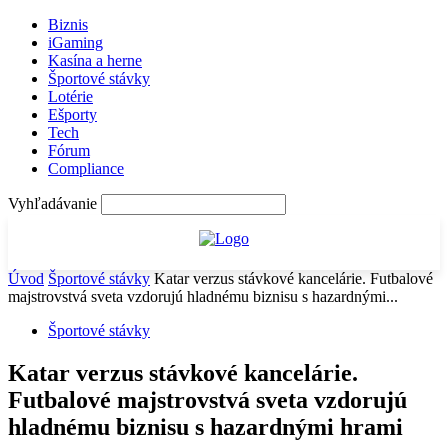
Biznis
iGaming
Kasína a herne
Športové stávky
Lotérie
Ešporty
Tech
Fórum
Compliance
Vyhľadávanie
Úvod
Športové stávky
Katar verzus stávkové kancelárie. Futbalové
majstrovstvá sveta vzdorujú hladnému biznisu s hazardnými...
Športové stávky
Katar verzus stávkové kancelárie.
Futbalové majstrovstvá sveta vzdorujú
hladnému biznisu s hazardnými hrami