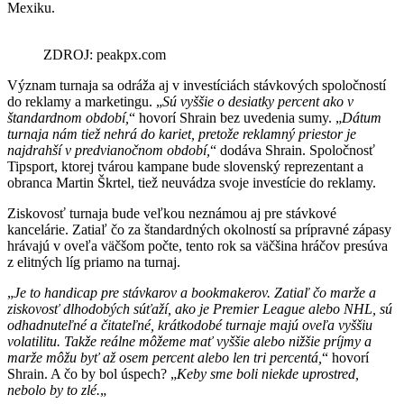
Mexiku.
ZDROJ: peakpx.com
Význam turnaja sa odráža aj v investíciách stávkových spoločností
do reklamy a marketingu. „
Sú vyššie o desiatky percent ako v
štandardnom období,
“ hovorí Shrain bez uvedenia sumy. „
Dátum
turnaja nám tiež nehrá do kariet, pretože reklamný priestor je
najdrahší v predvianočnom období,
“ dodáva Shrain. Spoločnosť
Tipsport, ktorej tvárou kampane bude slovenský reprezentant a
obranca Martin Škrtel, tiež neuvádza svoje investície do reklamy.
Ziskovosť turnaja bude veľkou neznámou aj pre stávkové
kancelárie. Zatiaľ čo za štandardných okolností sa prípravné zápasy
hrávajú v oveľa väčšom počte, tento rok sa väčšina hráčov presúva
z elitných líg priamo na turnaj.
„
Je to handicap pre stávkarov a bookmakerov. Zatiaľ čo marže a
ziskovosť dlhodobých súťaží, ako je Premier League alebo NHL, sú
odhadnuteľné a čitateľné, krátkodobé turnaje majú oveľa vyššiu
volatilitu. Takže reálne môžeme mať vyššie alebo nižšie príjmy a
marže môžu byť až osem percent alebo len tri percentá,
“ hovorí
Shrain. A čo by bol úspech? „
Keby sme boli niekde uprostred,
nebolo by to zlé.
„