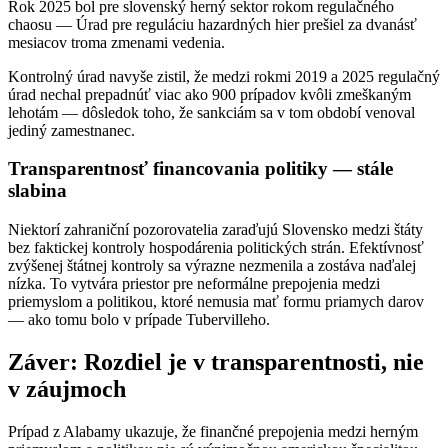
Rok 2025 bol pre slovenský herný sektor rokom regulačného
chaosu — Úrad pre reguláciu hazardných hier prešiel za dvanásť
mesiacov troma zmenami vedenia.
Kontrolný úrad navyše zistil, že medzi rokmi 2019 a 2025 regulačný
úrad nechal prepadnúť viac ako 900 prípadov kvôli zmeškaným
lehotám — dôsledok toho, že sankciám sa v tom období venoval
jediný zamestnanec.
Transparentnosť financovania politiky — stále
slabina
Niektorí zahraniční pozorovatelia zaraďujú Slovensko medzi štáty
bez faktickej kontroly hospodárenia politických strán. Efektívnosť
zvýšenej štátnej kontroly sa výrazne nezmenila a zostáva naďalej
nízka. To vytvára priestor pre neformálne prepojenia medzi
priemyslom a politikou, ktoré nemusia mať formu priamych darov
— ako tomu bolo v prípade Tubervilleho.
Záver: Rozdiel je v transparentnosti, nie
v záujmoch
Prípad z Alabamy ukazuje, že finančné prepojenia medzi herným