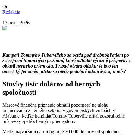
Od
Redakcia
-
17. mája 2026
Kampaň Tommyho Tubervilleho sa ocitla pod drobnohľadom po
zverejnení finančných priznaní, ktoré odhalili výrazné príspevky z
oblasti herného priemyslu. Prípad otvára otázku: je toto len
americký fenomén, alebo sa niečo podobné odohráva aj u nás?
Stovky tisíc dolárov od herných
spoločností
Marcové finančné priznania obrátili pozornosť na úlohu
financovania z herného sektora v guvernérskych voľbách v
Alabame, keďže kandidát Tommy Tuberville prijal pozoruhodné
príspevky späté s herným priemyslom.
Medzi najväčšími darmi figuruje 30 000 dolárov od spoločnosti