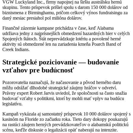
VGW Luckyland Inc., firmy napojnej na širšiu austrálsku hernú
skupinu. Tento príspevok prišiel spolu s darom 150 000 dolárov od
biznismena z Birminghamu, pričom celkový výnos fundraisingu za
daný mesiac presiahol pol milióna dolárov.
Finančné zázemie kampane prichádza v čase, keď Alabama
udržiava jedny z najprísnejších obmedzení hazardných hier v celých
Spojených štátoch. Štát neprevádzkuje lotériu a povolené herné
aktivity sú obmedzené len na zariadenia kmeňa Poarch Band of
Creek Indians.
Strategické poziciovanie — budovanie
vzťahov pre budúcnosť
Pozorovatelia naznačujú, že načasovanie a pôvod herného daru
môžu odrážať dlhodobé strategické záujmy hráčov v odvetví.
Právny expert Robert Jarvis uviedol, že spoločnosti sa často snažia
budovať vzťahy s politikmi, ktorí by mohli mať vplyv na budúcu
legislatívu.
Kampaň vykázala aj samostatný príspevok 10 000 dolárov spojený s
kasinóm na Floride zo začiatku roka. Tieto dary dokopy poukazujú
na rastúci záujem herných prevádzkovateľov o alabamskú politickú
scénu, keďže diskusie o legalizácii opäť naberajú na intenzite.