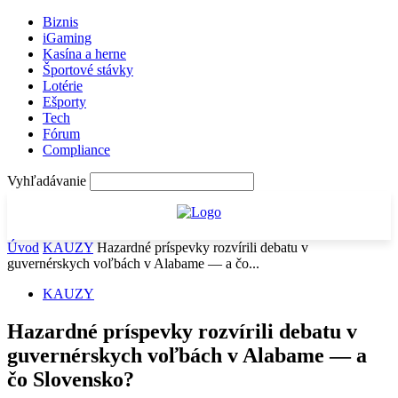
Biznis
iGaming
Kasína a herne
Športové stávky
Lotérie
Ešporty
Tech
Fórum
Compliance
Vyhľadávanie
Úvod
KAUZY
Hazardné príspevky rozvírili debatu v
guvernérskych voľbách v Alabame — a čo...
KAUZY
Hazardné príspevky rozvírili debatu v
guvernérskych voľbách v Alabame — a
čo Slovensko?