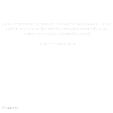
LIFE IS A GAME...
Zaujíma Ťa svet hazardných hier, technológií a online zábavy? Magazín Winsider Ti prináša
aktuálne informácie z kasínového, lotériového a stávkového biznisu, novinky zo sveta
herného priemyslu, ešportov a informačných technologií.
Kontakt: info@winsider.sk
SLEDUJ WINSIDER
©winsider.sk