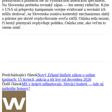
priemyslom a politikou nie sú výnimočnou americkou špecialitou.
Na Slovensku prebieha rovnaký zápas — len menej viditeľne. Kým
v USA sú príspevky kampaniam verejne evidované a novinári ich
môžu sledovať, na Slovensku zostáva kontrolný mechanizmus slabý
a priestor pre skryté ovplyvňovanie oveľa väčší. Otázka teda neznie,
či herný priemysel ovplyvňuje politiku. Otázka znie, ako veľmi to
vieme zistiť.
Predchádzajúci článok
Nový Zéland finišuje zákon o online
kasínach: 15 licencií, aukcia a trh live od decembra 2026
Ďalší článok
MS v hokeji odštartovalo. Slováci bodujú — kde sú
najlepšie bonusy?