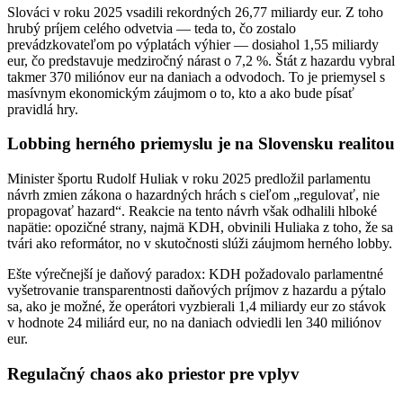
Slováci v roku 2025 vsadili rekordných 26,77 miliardy eur. Z toho
hrubý príjem celého odvetvia — teda to, čo zostalo
prevádzkovateľom po výplatách výhier — dosiahol 1,55 miliardy
eur, čo predstavuje medziročný nárast o 7,2 %. Štát z hazardu vybral
takmer 370 miliónov eur na daniach a odvodoch. To je priemysel s
masívnym ekonomickým záujmom o to, kto a ako bude písať
pravidlá hry.
Lobbing herného priemyslu je na Slovensku realitou
Minister športu Rudolf Huliak v roku 2025 predložil parlamentu
návrh zmien zákona o hazardných hrách s cieľom „regulovať, nie
propagovať hazard“. Reakcie na tento návrh však odhalili hlboké
napätie: opozičné strany, najmä KDH, obvinili Huliaka z toho, že sa
tvári ako reformátor, no v skutočnosti slúži záujmom herného lobby.
Ešte výrečnejší je daňový paradox: KDH požadovalo parlamentné
vyšetrovanie transparentnosti daňových príjmov z hazardu a pýtalo
sa, ako je možné, že operátori vyzbierali 1,4 miliardy eur zo stávok
v hodnote 24 miliárd eur, no na daniach odviedli len 340 miliónov
eur.
Regulačný chaos ako priestor pre vplyv