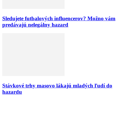
Sledujete futbalových influencerov? Možno vám
predávajú nelegálny hazard
Stávkové trhy masovo lákajú mladých ľudí do
hazardu
VÝBER REDAKCIE