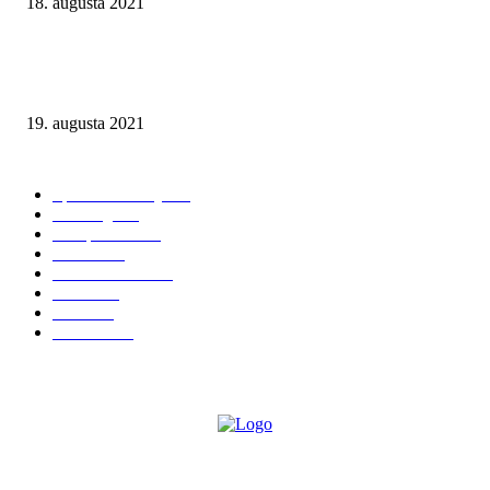
18. augusta 2021
Muži, ktorí predávajú futbal. Dokument televízie Al Jazeera ukazuje toxic
pozadie investícií do anglických futbalových klubov
19. augusta 2021
NAJČÍTANEJŠIE KATEGÓRIE
Športové stávky
167
iGaming
127
Compliance
116
Fórum
100
Kasína a herne
98
Lotérie
81
Biznis
67
KAUZY
54