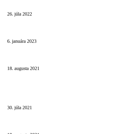
Najväčší eSports hotel bude v Singapure. Otvoria ho v auguste
26. júla 2022
Curaçao pracuje na „novom časovom harmonograme“ reformy hazardných 
6. januára 2023
Online hazardné hry v Nemecku: Pravidlá pre internetové kasína 2021
18. augusta 2021
STARŠIE ČLÁNKY
Online kasíno Tiposu: malé zisky a veľké problémy. Tvrdý hazard nepatrí
rúk štátu
30. júla 2021
Online hazardné hry v Nemecku: Pravidlá pre internetové kasína 2021