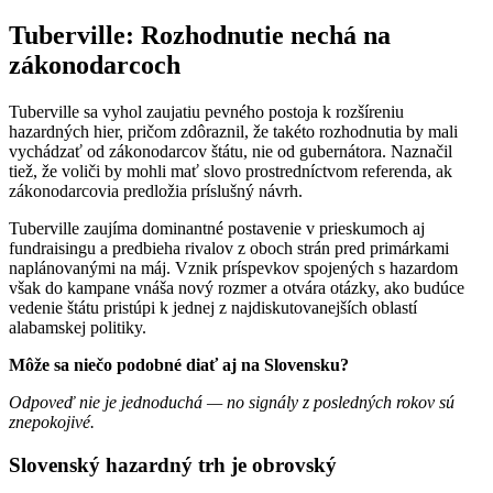
Tuberville: Rozhodnutie nechá na
zákonodarcoch
Tuberville sa vyhol zaujatiu pevného postoja k rozšíreniu
hazardných hier, pričom zdôraznil, že takéto rozhodnutia by mali
vychádzať od zákonodarcov štátu, nie od gubernátora. Naznačil
tiež, že voliči by mohli mať slovo prostredníctvom referenda, ak
zákonodarcovia predložia príslušný návrh.
Tuberville zaujíma dominantné postavenie v prieskumoch aj
fundraisingu a predbieha rivalov z oboch strán pred primárkami
naplánovanými na máj. Vznik príspevkov spojených s hazardom
však do kampane vnáša nový rozmer a otvára otázky, ako budúce
vedenie štátu pristúpi k jednej z najdiskutovanejších oblastí
alabamskej politiky.
Môže sa niečo podobné diať aj na Slovensku?
Odpoveď nie je jednoduchá — no signály z posledných rokov sú
znepokojivé.
Slovenský hazardný trh je obrovský