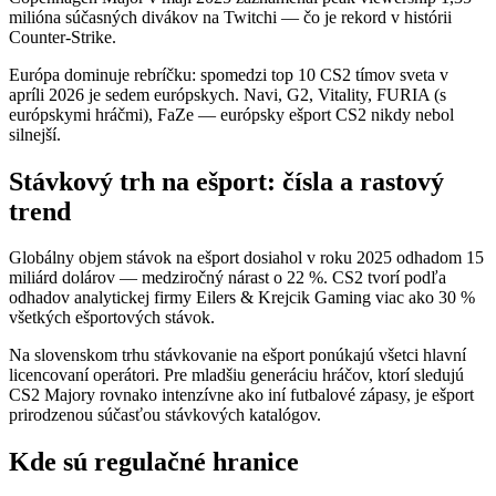
milióna súčasných divákov na Twitchi — čo je rekord v histórii
Counter-Strike.
Európa dominuje rebríčku: spomedzi top 10 CS2 tímov sveta v
apríli 2026 je sedem európskych. Navi, G2, Vitality, FURIA (s
európskymi hráčmi), FaZe — európsky ešport CS2 nikdy nebol
silnejší.
Stávkový trh na ešport: čísla a rastový
trend
Globálny objem stávok na ešport dosiahol v roku 2025 odhadom 15
miliárd dolárov — medziročný nárast o 22 %. CS2 tvorí podľa
odhadov analytickej firmy Eilers & Krejcik Gaming viac ako 30 %
všetkých ešportových stávok.
Na slovenskom trhu stávkovanie na ešport ponúkajú všetci hlavní
licencovaní operátori. Pre mladšiu generáciu hráčov, ktorí sledujú
CS2 Majory rovnako intenzívne ako iní futbalové zápasy, je ešport
prirodzenou súčasťou stávkových katalógov.
Kde sú regulačné hranice