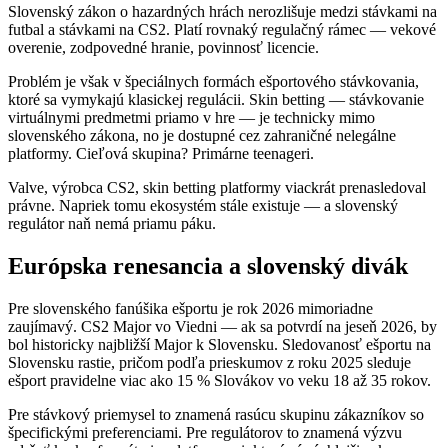
Slovenský zákon o hazardných hrách nerozlišuje medzi stávkami na
futbal a stávkami na CS2. Platí rovnaký regulačný rámec — vekové
overenie, zodpovedné hranie, povinnosť licencie.
Problém je však v špeciálnych formách ešportového stávkovania,
ktoré sa vymykajú klasickej regulácii. Skin betting — stávkovanie
virtuálnymi predmetmi priamo v hre — je technicky mimo
slovenského zákona, no je dostupné cez zahraničné nelegálne
platformy. Cieľová skupina? Primárne teenageri.
Valve, výrobca CS2, skin betting platformy viackrát prenasledoval
právne. Napriek tomu ekosystém stále existuje — a slovenský
regulátor naň nemá priamu páku.
Európska renesancia a slovenský divák
Pre slovenského fanúšika ešportu je rok 2026 mimoriadne
zaujímavý. CS2 Major vo Viedni — ak sa potvrdí na jeseň 2026, by
bol historicky najbližší Major k Slovensku. Sledovanosť ešportu na
Slovensku rastie, pričom podľa prieskumov z roku 2025 sleduje
ešport pravidelne viac ako 15 % Slovákov vo veku 18 až 35 rokov.
Pre stávkový priemysel to znamená rasúcu skupinu zákazníkov so
špecifickými preferenciami. Pre regulátorov to znamená výzvu