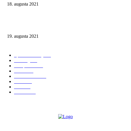
18. augusta 2021
Muži, ktorí predávajú futbal. Dokument televízie Al Jazeera ukazuje toxic
pozadie investícií do anglických futbalových klubov
19. augusta 2021
NAJČÍTANEJŠIE KATEGÓRIE
Športové stávky
167
iGaming
127
Compliance
116
Fórum
100
Kasína a herne
98
Lotérie
81
Biznis
67
KAUZY
54