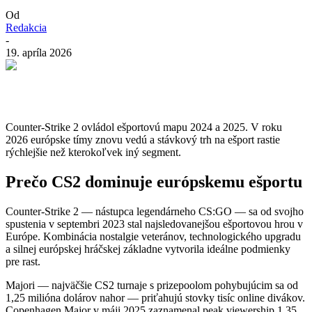
Od
Redakcia
-
19. apríla 2026
Counter-Strike 2 ovládol ešportovú mapu 2024 a 2025. V roku
2026 európske tímy znovu vedú a stávkový trh na ešport rastie
rýchlejšie než kterokoľvek iný segment.
Prečo CS2 dominuje európskemu ešportu
Counter-Strike 2 — nástupca legendárneho CS:GO — sa od svojho
spustenia v septembri 2023 stal najsledovanejšou ešportovou hrou v
Európe. Kombinácia nostalgie veteránov, technologického upgradu
a silnej európskej hráčskej základne vytvorila ideálne podmienky
pre rast.
Majori — najväčšie CS2 turnaje s prizepoolom pohybujúcim sa od
1,25 milióna dolárov nahor — priťahujú stovky tisíc online divákov.
Copenhagen Major v máji 2025 zaznamenal peak viewership 1,35