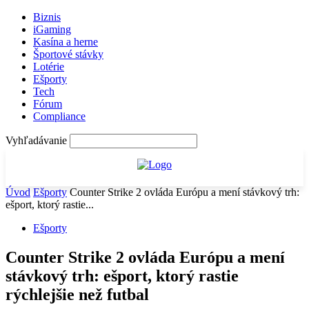
Biznis
iGaming
Kasína a herne
Športové stávky
Lotérie
Ešporty
Tech
Fórum
Compliance
Vyhľadávanie
Úvod
Ešporty
Counter Strike 2 ovláda Európu a mení stávkový trh:
ešport, ktorý rastie...
Ešporty
Counter Strike 2 ovláda Európu a mení
stávkový trh: ešport, ktorý rastie
rýchlejšie než futbal