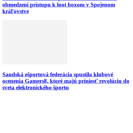
obmedzení prístupu k loot boxom v Spojenom
kráľovstve
Saudská ešportová federácia spustila klubové
ocenenia Gamers8, ktoré majú priniesť revolúciu do
sveta elektronického športu
VÝBER REDAKCIE
TIP REDAKCIE: Dilema v Killingtone: Shiffrin alebo Vlhová? Čo sledov