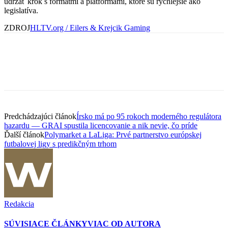
udržať krok s formátmi a platformami, ktoré sú rýchlejšie ako
legislatíva.
ZDROJ
HLTV.org / Eilers & Krejcik Gaming
Predchádzajúci článok
Írsko má po 95 rokoch moderného regulátora
hazardu — GRAI spustila licencovanie a nik nevie, čo príde
Ďalší článok
Polymarket a LaLiga: Prvé partnerstvo európskej
futbalovej ligy s predikčným trhom
Redakcia
SÚVISIACE ČLÁNKY
VIAC OD AUTORA