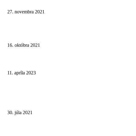
tipovať tento víkend? (+VIDEO)
27. novembra 2021
The Casino Awards 2022: Tradičný britský event prvýkrát s celoeurópsky
záberom
16. októbra 2021
D. Lenčéš: Stávkovanie vyžaduje zodpovedný prístup každého z nás (rozh
11. apríla 2023
STARŠIE ČLÁNKY
Online kasíno Tiposu: malé zisky a veľké problémy. Tvrdý hazard nepatrí
rúk štátu
30. júla 2021
Online hazardné hry v Nemecku: Pravidlá pre internetové kasína 2021