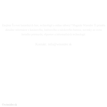
LIFE IS A GAME...
Zaujíma Ťa svet hazardných hier, technológií a online zábavy? Magazín Winsider Ti prináša
aktuálne informácie z kasínového, lotériového a stávkového biznisu, novinky zo sveta
herného priemyslu, ešportov a informačných technologií.
Kontakt: info@winsider.sk
SLEDUJ WINSIDER
©winsider.sk